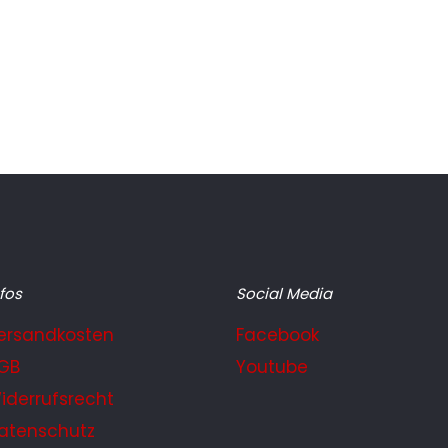
fos
Social Media
ersandkosten
Facebook
GB
Youtube
iderrufsrecht
atenschutz