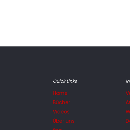
Quick Links
In
Home
V
Bücher
A
Videos
W
Über uns
D